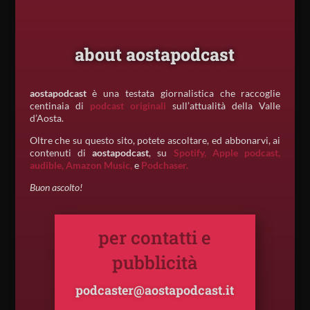
about aostapodcast
aostapodcast
è una testata giornalistica che raccoglie
centinaia di
podcast originali
sull’attualità della Valle
d’Aosta.
Oltre che su questo sito, potete ascoltare, ed abbonarvi, ai
contenuti di
aostapodcast
, su
Spotify,
Apple podcast,
audible,
Amazon Music,
e
Podchaser.
Buon ascolto!
per contatti e
pubblicità
podcaster@aostapodcast.it