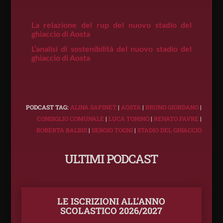
La relazione del rup del nuovo stadio del
ghiaccio di Aosta
L’analisi di sostenibilità del nuovo stadio del
ghiaccio di Aosta
PODCAST TAG:
ALINA SAPINET
|
AOSTA
|
BRUNO GIORDANO
|
CONSIGLIO COMUNALE
|
LUCA TONINO
|
RENATO FAVRE
|
ROBERTA BALBIS
|
SERGIO TOGNI
|
STADIO DEL GHIACCIO
ULTIMI PODCAST
LE ISCRIZIONI ALL’ANNO
SCOLASTICO 2026/2027