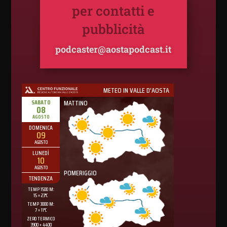
per contatti e
pubblicità
podcaster@aostapodcast.it