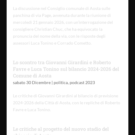
La discussione nel Consiglio comunale di Aosta sulle
panchina di via Page, avvenuta durante la riunione di
mercoledì 21 gennaio 2026, con un’interrogazione del
consigliere Christian Chuc, che ha equivocato la
pronuncia del nome della via, con le risposte degli
assessori Luca Tonino e Corrado Cometto.
Lo scontro tra Giovanni Girardini e Roberto
Favre e Luca Tonino sul bilancio 2024-2026 del
Comune di Aosta
sabato 30 Dicembre
|
politica
,
podcast 2023
Le critiche di Giovanni Girardini al bilancio di previsione
2024-2026 della Città di Aosta, con le repliche di Roberto
Favre e Luca Tonino.
Le critiche al progetto del nuovo stadio del