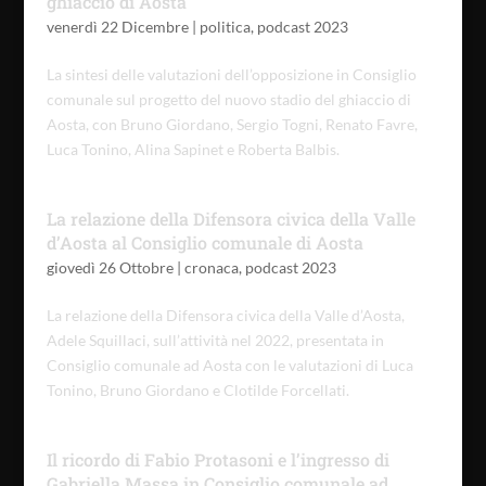
ghiaccio di Aosta
venerdì 22 Dicembre
|
politica
,
podcast 2023
La sintesi delle valutazioni dell’opposizione in Consiglio
comunale sul progetto del nuovo stadio del ghiaccio di
Aosta, con Bruno Giordano, Sergio Togni, Renato Favre,
Luca Tonino, Alina Sapinet e Roberta Balbis.
La relazione della Difensora civica della Valle
d’Aosta al Consiglio comunale di Aosta
giovedì 26 Ottobre
|
cronaca
,
podcast 2023
La relazione della Difensora civica della Valle d’Aosta,
Adele Squillaci, sull’attività nel 2022, presentata in
Consiglio comunale ad Aosta con le valutazioni di Luca
Tonino, Bruno Giordano e Clotilde Forcellati.
Il ricordo di Fabio Protasoni e l’ingresso di
Gabriella Massa in Consiglio comunale ad