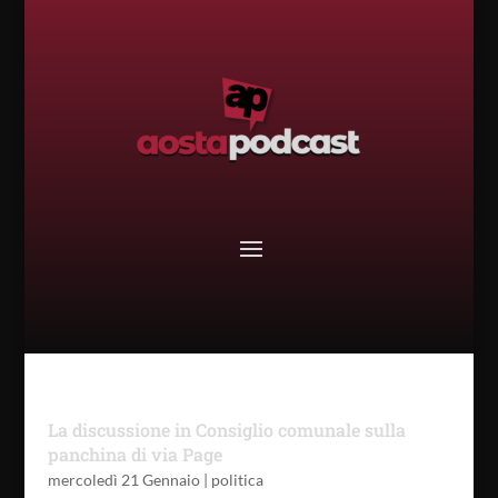
La discussione in Consiglio comunale sulla
panchina di via Page
mercoledì 21 Gennaio
|
politica