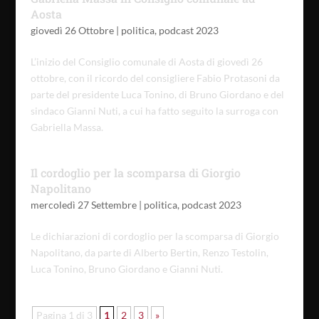
Aosta
giovedì 26 Ottobre
|
politica
,
podcast 2023
L’inizio del Consiglio comunale di Aosta di giovedì 26
ottobre, con il ricordo del consigliere Fabio Protasoni da
parte del presidente Luca Tonino, di Bruno Giordano e del
sindaco Gianni Nuti, a cui ha fatto seguito la surroga con
Gabriella Massa.
Il cordoglio per la scomparsa di Giorgio
Napolitano
mercoledì 27 Settembre
|
politica
,
podcast 2023
Le dichiarazioni di cordoglio per la scomparsa di Giorgio
Napolitano, da parte di Alberto Bertin, Renzo Testolin,
Luca Tonino, Bruno Giordano e Gianni Nuti.
Pagina 1 di 3
1
2
3
»