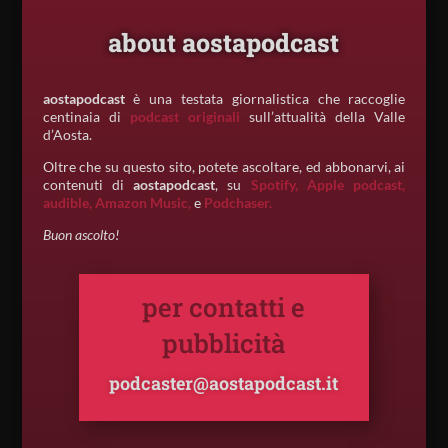
about aostapodcast
aostapodcast
è una testata giornalistica che raccoglie
centinaia di
podcast originali
sull’attualità della Valle
d’Aosta.
Oltre che su questo sito, potete ascoltare, ed abbonarvi, ai
contenuti di
aostapodcast
, su
Spotify,
Apple podcast,
audible,
Amazon Music,
e
Podchaser.
Buon ascolto!
per contatti e
pubblicità
podcaster@aostapodcast.it