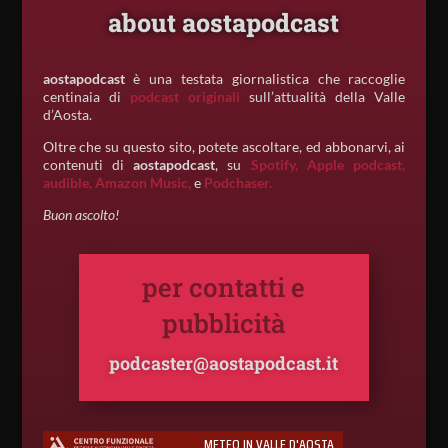
about aostapodcast
aostapodcast
è una testata giornalistica che raccoglie
centinaia di
podcast originali
sull’attualità della Valle
d’Aosta.
Oltre che su questo sito, potete ascoltare, ed abbonarvi, ai
contenuti di
aostapodcast
, su
Spotify,
Apple podcast,
audible,
Amazon Music,
e
Podchaser.
Buon ascolto!
per contatti e
pubblicità
podcaster@aostapodcast.it