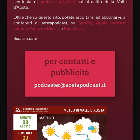
centinaia di
podcast originali
sull’attualità della Valle
d’Aosta.
Oltre che su questo sito, potete ascoltare, ed abbonarvi, ai
contenuti di
aostapodcast
, su
Spotify,
Apple podcast,
audible,
Amazon Music,
e
Podchaser.
Buon ascolto!
per contatti e
pubblicità
podcaster@aostapodcast.it