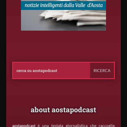
about aostapodcast
aostapodcast
è una testata giornalistica che raccoglie