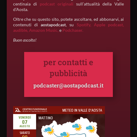
centinaia di
podcast originali
sull’attualità della Valle
d’Aosta.
Oltre che su questo sito, potete ascoltare, ed abbonarvi, ai
contenuti di
aostapodcast
, su
Spotify,
Apple podcast,
audible,
Amazon Music,
e
Podchaser.
Buon ascolto!
per contatti e
pubblicità
podcaster@aostapodcast.it