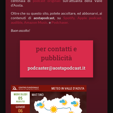
centinaia di
podcast originali
sull’attualità della Valle
d’Aosta.
Oltre che su questo sito, potete ascoltare, ed abbonarvi, ai
contenuti di
aostapodcast
, su
Spotify,
Apple podcast,
audible,
Amazon Music,
e
Podchaser.
Buon ascolto!
per contatti e
pubblicità
podcaster@aostapodcast.it