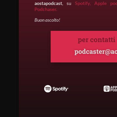
aostapodcast
, su
Spotify,
Apple po
Podchaser.
Buon ascolto!
per contatti
podcaster@ao