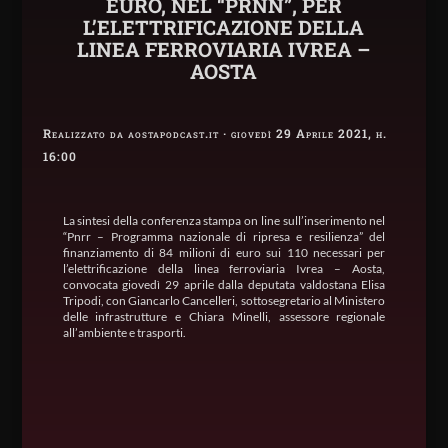
EURO, NEL “PRNN”, PER
L’ELETTRIFICAZIONE DELLA
LINEA FERROVIARIA IVREA –
AOSTA
Realizzato da aostapodcast.it · giovedì 29 Aprile 2021, h.
16:00
La sintesi della conferenza stampa on line sull’inserimento nel
“Pnrr – Programma nazionale di ripresa e resilienza” del
finanziamento di 84 milioni di euro sui 110 necessari per
l’elettrificazione della linea ferroviaria Ivrea – Aosta,
convocata giovedì 29 aprile dalla deputata valdostana Elisa
Tripodi, con Giancarlo Cancelleri, sottosegretario al Ministero
delle infrastrutture e Chiara Minelli, assessore regionale
all’ambiente e trasporti.