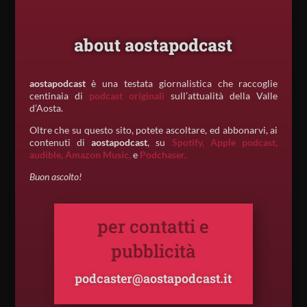
about aostapodcast
aostapodcast
è una testata giornalistica che raccoglie
centinaia di
podcast originali
sull’attualità della Valle
d’Aosta.
Oltre che su questo sito, potete ascoltare, ed abbonarvi, ai
contenuti di
aostapodcast
, su
Spotify,
Apple podcast,
audible,
Amazon Music,
e
Podchaser.
Buon ascolto!
per contatti e
pubblicità
podcaster@aostapodcast.it