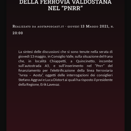
DELLA FERROVIA VALDOSTANA
NEL “PNRR”
Realizzato da aostapodcast.it · giovedì 13 Maggio 2021, h.
20:00
La sintesi delle discussioni che si sono tenute nella serata di
giovedì 13 maggio, in Consiglio Valle, sulla situazione del frana
che, in località Chiappetti, a Quincinetto, incombe
sull’autostrada A5, e sull’inserimento nel “Pnrr” del
finanziamento per l’elettrificazione della linea ferroviaria
“Ivrea – Aosta”, oggetti delle interrogazioni dei consiglieri
Stefano Aggravi e Luca Distort ai quali ha risposto il presidente
della Regione, Erik Lavevaz.