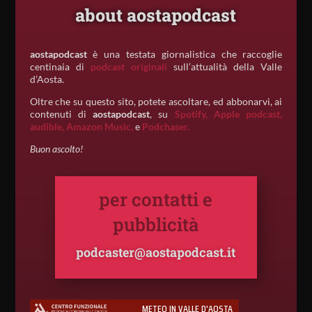
about aostapodcast
aostapodcast
è una testata giornalistica che raccoglie
centinaia di
podcast originali
sull’attualità della Valle
d’Aosta.
Oltre che su questo sito, potete ascoltare, ed abbonarvi, ai
contenuti di
aostapodcast
, su
Spotify,
Apple podcast,
audible,
Amazon Music,
e
Podchaser.
Buon ascolto!
per contatti e
pubblicità
podcaster@aostapodcast.it