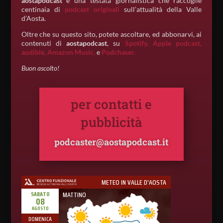
aostapodcast
è una testata giornalistica che raccoglie
centinaia di
podcast originali
sull’attualità della Valle
d’Aosta.
Oltre che su questo sito, potete ascoltare, ed abbonarvi, ai
contenuti di
aostapodcast
, su
Spotify,
Apple podcast,
audible,
Amazon Music,
e
Podchaser.
Buon ascolto!
per contatti e
pubblicità
podcaster@aostapodcast.it