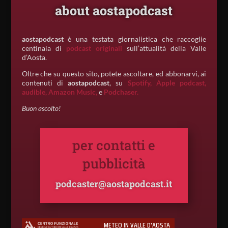
about aostapodcast
aostapodcast
è una testata giornalistica che raccoglie
centinaia di
podcast originali
sull’attualità della Valle
d’Aosta.
Oltre che su questo sito, potete ascoltare, ed abbonarvi, ai
contenuti di
aostapodcast
, su
Spotify,
Apple podcast,
audible,
Amazon Music,
e
Podchaser.
Buon ascolto!
per contatti e
pubblicità
podcaster@aostapodcast.it