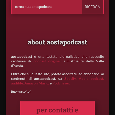
about aostapodcast
aostapodcast
è una testata giornalistica che raccoglie
centinaia di
podcast originali
sull’attualità della Valle
d’Aosta.
Oltre che su questo sito, potete ascoltare, ed abbonarvi, ai
contenuti di
aostapodcast
, su
Spotify,
Apple podcast,
audible,
Amazon Music,
e
Podchaser.
Buon ascolto!
per contatti e