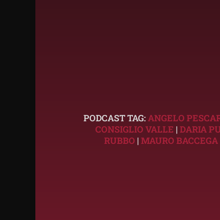
PODCAST TAG:
ANGELO PESC
CONSIGLIO VALLE
|
DARIA P
RUBBO
|
MAURO BACCEGA