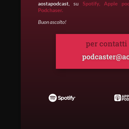
aostapodcast
, su
Spotify,
Apple po
Podchaser.
Buon ascolto!
per contatti
podcaster@ao