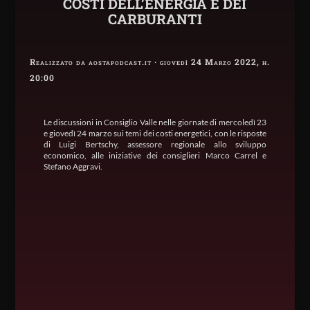
COSTI DELL’ENERGIA E DEI
CARBURANTI
Realizzato da aostapodcast.it · giovedì 24 Marzo 2022, h.
20:00
Le discussioni in Consiglio Valle nelle giornate di mercoledì 23
e giovedì 24 marzo sui temi dei costi energetici, con le risposte
di Luigi Bertschy, assessore regionale allo sviluppo
economico, alle iniziative dei consiglieri Marco Carrel e
Stefano Aggravi.