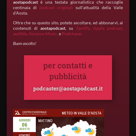
aostapodcast
è una testata giornalistica che raccoglie
centinaia di
podcast originali
sull’attualità della Valle
d’Aosta.
Oltre che su questo sito, potete ascoltare, ed abbonarvi, ai
contenuti di
aostapodcast
, su
Spotify,
Apple podcast,
audible,
Amazon Music,
e
Podchaser.
Buon ascolto!
per contatti e
pubblicità
podcaster@aostapodcast.it