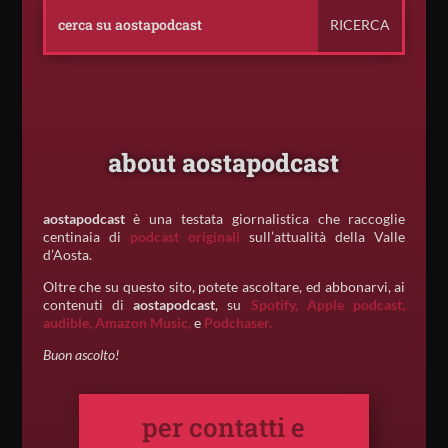
about aostapodcast
aostapodcast
è una testata giornalistica che raccoglie
centinaia di
podcast originali
sull’attualità della Valle
d’Aosta.
Oltre che su questo sito, potete ascoltare, ed abbonarvi, ai
contenuti di
aostapodcast
, su
Spotify,
Apple podcast,
audible,
Amazon Music,
e
Podchaser.
Buon ascolto!
per contatti e