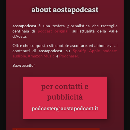
about aostapodcast
aostapodcast
è una testata giornalistica che raccoglie
centinaia di
podcast originali
sull’attualità della Valle
d’Aosta.
Oltre che su questo sito, potete ascoltare, ed abbonarvi, ai
contenuti di
aostapodcast
, su
Spotify,
Apple podcast,
audible,
Amazon Music,
e
Podchaser.
Buon ascolto!
per contatti e
pubblicità
podcaster@aostapodcast.it