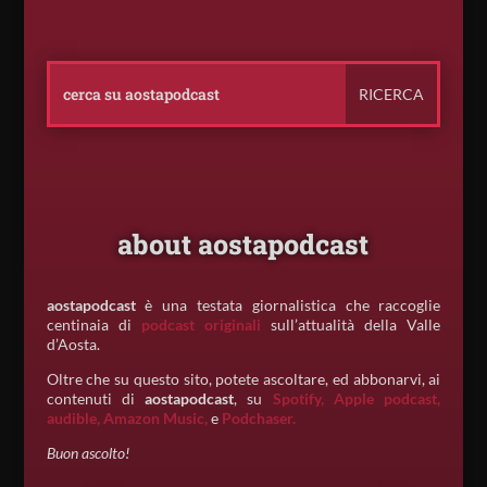
about aostapodcast
aostapodcast
è una testata giornalistica che raccoglie
centinaia di
podcast originali
sull’attualità della Valle
d’Aosta.
Oltre che su questo sito, potete ascoltare, ed abbonarvi, ai
contenuti di
aostapodcast
, su
Spotify,
Apple podcast,
audible,
Amazon Music,
e
Podchaser.
Buon ascolto!