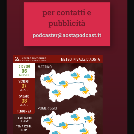
per contatti e
pubblicità
podcaster@aostapodcast.it