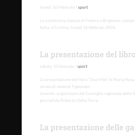
lunedì 16 Febbraio
|
sport
La conferenza stampa di Federica Brignone, campion
Italia, a Cortina, lunedì 16 febbraio 2026.
La presentazione del libr
sabato 10 Gennaio
|
sport
La presentazione del libro “Due Vite” di Maria Rosa
serata di venerdì 9 gennaio.
L’evento, organizzato dal Consiglio regionale della 
giornalista Roberto Della Torre.
La presentazione delle ga