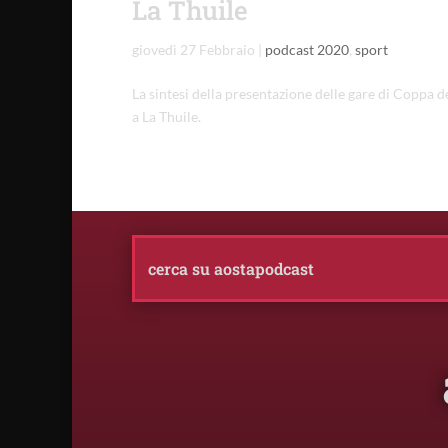
La Thuile
giovedì 27 Febbraio
|
podcast 2020
,
sport
La sintesi della presentazione delle gare di Coppa
a La Thuile.