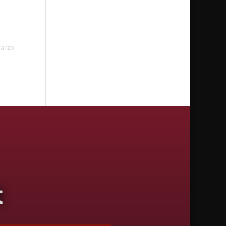
marzo
t