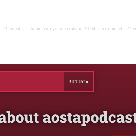
 del Mondo di sci alpino in programma sabato 29 febbraio e domenica 1° 
about aostapodcas