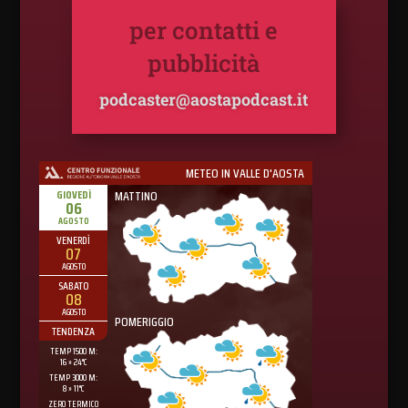
per contatti e
pubblicità
podcaster@aostapodcast.it