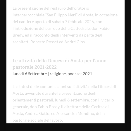
La presentazione del restauro dell’oratorio
interparrocchiale “San Filippo Neri” di Aosta, in occasione
del cantiere aperto di sabato 7 febbraio 2026, con
l’introduzione del parroco della Cattedrale, don Fabio
Bredy, ed il racconto degli interventi da parte degli
architetti Roberto Rosset ed André Clos.
Le attività della Diocesi di Aosta per l’anno
pastorale 2021-2022
lunedì 6 Settembre
|
religione
,
podcast 2021
La sintesi delle comunicazioni sull’attività della Diocesi di
Aosta, avvenute durante la presentazione degli
orientamenti pastorali, lunedì 6 settembre, con il vicario
generale, don Fabio Bredy, il direttore della Caritas di
Aosta, Andrea Gatto, ed Alessandra Mondino, della
pastorale sociale del lavoro.