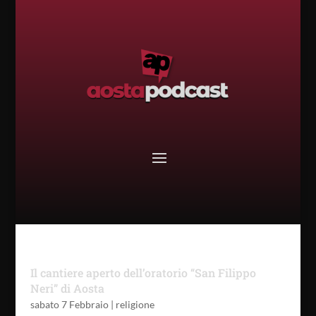
Il cantiere aperto dell’oratorio “San Filippo
Neri” di Aosta
sabato 7 Febbraio
|
religione