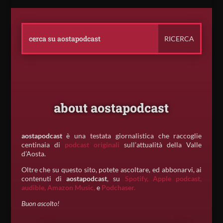
about aostapodcast
aostapodcast
è una testata giornalistica che raccoglie
centinaia di
podcast originali
sull’attualità della Valle
d’Aosta.
Oltre che su questo sito, potete ascoltare, ed abbonarvi, ai
contenuti di
aostapodcast
, su
Spotify,
Apple podcast,
audible,
Amazon Music,
e
Podchaser.
Buon ascolto!