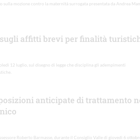
lio sulla mozione contro la maternità surrogata presentata da Andrea Man
gli affitti brevi per finalità turistic
oledì 12 luglio, sul disegno di legge che disciplina gli adempimenti
stiche.
posizioni anticipate di trattamento n
onico
’assessore Roberto Barmasse, durante il Consiglio Valle di giovedì 6 ottobr