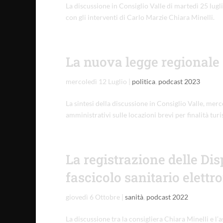
La discussione in Consiglio Valle di martedì 25 lug
con gli interventi di Carlo Marzie Chiara Minelli.
La nuova legge regionale su
mercoledì 12 Luglio
|
politica
,
podcast 2023
La sintesi della discussione in Consiglio Valle, merc
amministrativi sulle locazioni brevi per finalità turi
La registrazione delle Dis
fascicolo sanitario elettr
giovedì 6 Ottobre
|
sanità
,
podcast 2022
La discussione tra la consigliera Chiara Minelli e l