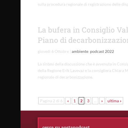
sulla procedura regionale di registrazione delle disp
La bufera in Consiglio Vall
Piano di decarbonizzazio
giovedì 6 Ottobre
|
ambiente
,
podcast 2022
La sintesi della discussione che è avvenuta in Consig
della Regione Erik Lavevaz e la consigliera Chiara Min
regionale di decarbonizzazione.
Pagina 2 di 6
«
1
2
3
...
»
ultima »