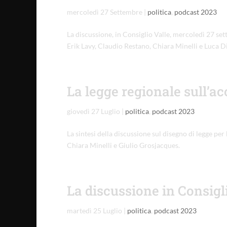
mercoledì 27 Settembre
|
politica
,
podcast 2023
La discussione, in Consiglio Valle, mercoledì 27 s
Erik Lavy, Claudio Restano, Chiara Minelli e Luca Di
La legge regionale sull’
giovedì 27 Luglio
|
politica
,
podcast 2023
La sintesi della discussione sul disegno di legge p
Chiara Minelli e Giulio Grosjacques.
La discussione in Consigl
martedì 25 Luglio
|
politica
,
podcast 2023