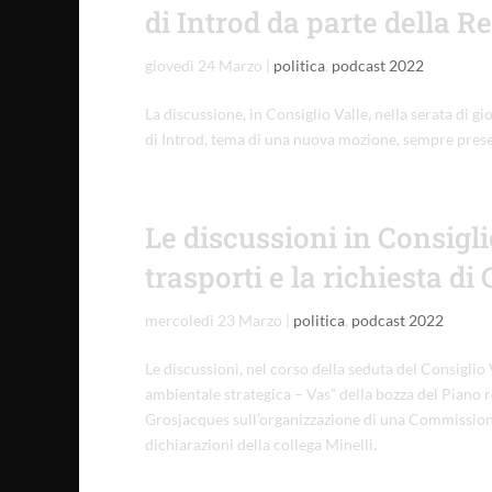
di Introd da parte della R
giovedì 24 Marzo
|
politica
,
podcast 2022
La discussione, in Consiglio Valle, nella serata di gi
di Introd, tema di una nuova mozione, sempre presen
Le discussioni in Consigli
trasporti e la richiesta 
mercoledì 23 Marzo
|
politica
,
podcast 2022
Le discussioni, nel corso della seduta del Consiglio
ambientale strategica – Vas” della bozza del Piano r
Grosjacques sull’organizzazione di una Commissione s
dichiarazioni della collega Minelli.