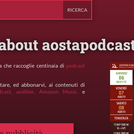
about aostapodcas
a che raccoglie centinaia di
podcast
tare, ed abbonarvi, ai contenuti di
dcast,
audible,
Amazon Music,
e
 e pubblicità