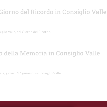
orno del Ricordo in Consiglio Valle
glio Valle, del Giorno del Ricordo.
o della Memoria in Consiglio Valle
ia, giovedì 27 gennaio, in Consiglio Valle.