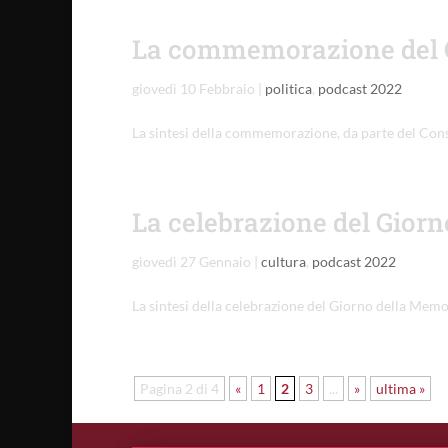
La commemorazione del Gi
giovedì 10 Febbraio
|
politica
,
podcast 2022
La sintesi della commemorazione, da parte del Consi
La celebrazione del Giorn
giovedì 27 Gennaio
|
cultura
,
podcast 2022
La sintesi della celebrazione del Giorno della Memor
Pagina 2 di 4
«
1
2
3
...
»
ultima »