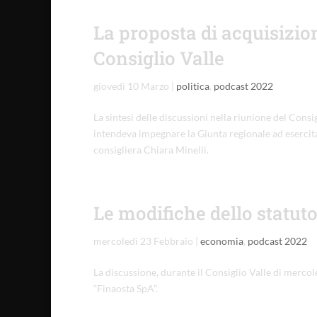
La proposta di acquisizion
Consiglio Valle
giovedì 10 Marzo
|
politica
,
podcast 2022
La sintesi delle discussioni nella riunione del Cons
intendeva impegnare la Giunta regionale ad esercitar
consigliera Chiara Minelli.
Le modifiche dello statuto
mercoledì 23 Febbraio
|
economia
,
podcast 2022
La discussione, durante il Consiglio Valle di mercole
“Finaosta SpA”.